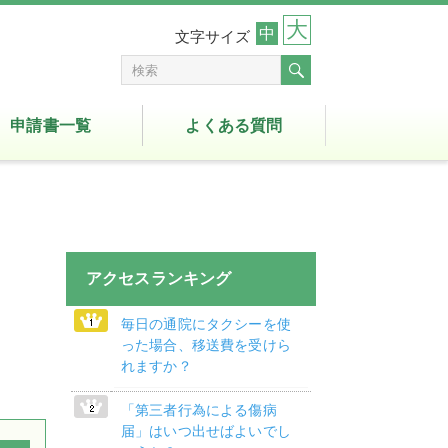
大
中
文字サイズ
申請書一覧
よくある質問
アクセスランキング
毎日の通院にタクシーを使
った場合、移送費を受けら
れますか？
「第三者行為による傷病
届」はいつ出せばよいでし