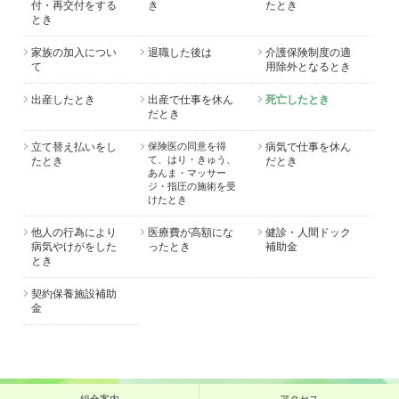
付・再交付をする
き
たとき
とき
家族の加入につい
退職した後は
介護保険制度の適
て
用除外となるとき
出産したとき
出産で仕事を休ん
死亡したとき
だとき
立て替え払いをし
保険医の同意を得
病気で仕事を休ん
て、はり・きゅう、
たとき
だとき
あんま・マッサー
ジ・指圧の施術を受
けたとき
他人の行為により
医療費が高額にな
健診・人間ドック
病気やけがをした
ったとき
補助金
とき
契約保養施設補助
金
組合案内
アクセス