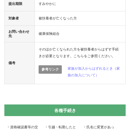
提出期限
すみやかに
く
対象者
被扶養者が亡くなった方
あ
お問い合わせ
る
健康保険組合
先
質
そのほか亡くなられた方を被扶養者からはずす手続
きが必要となります。こちらをご参照ください。
問
備考
家族が加入からはずれるとき（家
参考リンク
族の加入について）
組
合
案
各種手続き
内
資格確認書等の交
引越・転勤したと
氏名に変更があっ