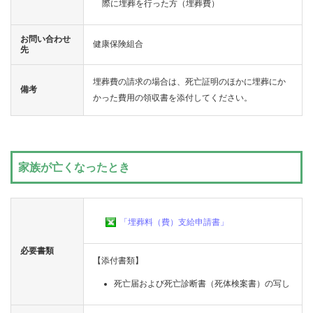
際に埋葬を行った方（埋葬費）
種
手
お問い合わせ
健康保険組合
先
続
埋葬費の請求の場合は、死亡証明のほかに埋葬にか
備考
き
かった費用の領収書を添付してください。
申
家族が亡くなったとき
請
書
「埋葬料（費）支給申請書」
一
必要書類
覧
【添付書類】
死亡届および死亡診断書（死体検案書）の写し
よ