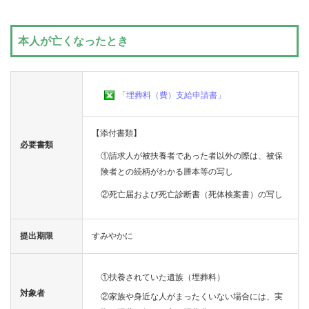
保
本人が亡くなったとき
の
給
「埋葬料（費）支給申請書」
付
【添付書類】
必要書類
保
①請求人が被扶養者であった者以外の際は、被保
険者との続柄がわかる謄本等の写し
健
②死亡届および死亡診断書（死体検案書）の写し
事
提出期限
すみやかに
業
①扶養されていた遺族（埋葬料）
各
対象者
②家族や身近な人がまったくいない場合には、実